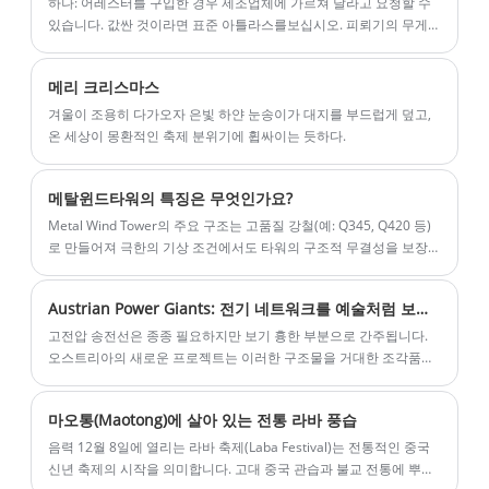
하나: 어레스터를 구입한 경우 제조업체에 가르쳐 달라고 요청할 수
있습니다. 값싼 것이라면 표준 아틀라스를보십시오. 피뢰기의 무게
는 일반적으로 2개 저장 시 300kg, 3개 저장 시 600kg, 4개 저장 시
870kg, 5개 저장 시 1200kg입니다.
메리 크리스마스
겨울이 조용히 다가오자 은빛 하얀 눈송이가 대지를 부드럽게 덮고,
온 세상이 몽환적인 축제 분위기에 휩싸이는 듯하다.
메탈윈드타워의 특징은 무엇인가요?
Metal Wind Tower의 주요 구조는 고품질 강철(예: Q345, Q420 등)
로 만들어져 극한의 기상 조건에서도 타워의 구조적 무결성을 보장
합니다.
Austrian Power Giants: 전기 네트워크를 예술처럼 보이게 만들기
고전압 송전선은 종종 필요하지만 보기 흉한 부분으로 간주됩니다.
오스트리아의 새로운 프로젝트는 이러한 구조물을 거대한 조각품으
로 바꾸어 이러한 관점에 도전합니다.
마오통(Maotong)에 살아 있는 전통 라바 풍습
음력 12월 8일에 열리는 라바 축제(Laba Festival)는 전통적인 중국
신년 축제의 시작을 의미합니다. 고대 중국 관습과 불교 전통에 뿌리