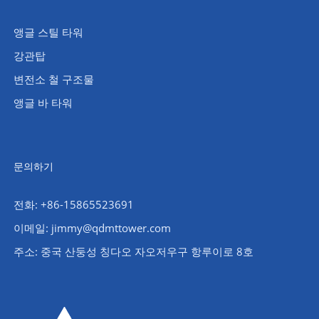
앵글 스틸 타워
강관탑
변전소 철 구조물
앵글 바 타워
문의하기
전화: +86-15865523691
이메일: jimmy@qdmttower.com
주소: 중국 산둥성 칭다오 자오저우구 항루이로 8호