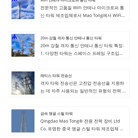
WiFi 안테나 마이크로파 통신 타워
전문적인 고품질 WiFi 안테나 마이크로파 통
신 타워 제조업체로서 Mao Tong에서 WiFi
안테나 마이크로파 통신 타워를 안심하고 구
입하실 수 있으며 최고의 판매 후 서비스와 적
20m 강철 격자 통신 안테나 통신 타워
시 배송을 제공할 것입니다.
20m 강철 격자 통신 안테나 통신 타워 특징:
1. 다양한 타워는 스페이스 프레임 구조입니
다. 바는 단일 정각강 또는 앵글강의 조합으로
구성됩니다.
래티스 타워 전송선
2. 재료는 일반적으로 Q235, Q345 및 Q420
격자 타워 전송선은 고전압 전송선을 지원하
입니다. 막대 사이의 연결은 조잡한 볼트입니
는 데 자주 사용되는 일반적인 유형의 전력 전
다.
송 타워입니다. 앵글강(L형강)을 소재로 조립
3. 용융 아연 도금 부식 방지. 운송 및 건축 건
하여 구조적 안정성이 강하고 내하력이 크며
립에 매우 편리합니다.
금속 앵글 스틸 타워
내식성이 우수하여 전력, 통신, 방송 등의 분
4. 주다리 중 하나에 발못을 설치하여 건설 작
Qingdao Mao Tong® 전원 전력 장비 Ltd
야에 널리 사용됩니다. 앵글 철탑의 설계는 일
업자가 타워에 쉽게 올라가 작업할 수 있도록
Co, 유명한 중국 앵글 스틸 타워 제조업체 중
반적으로 열악한 환경에서도 안전성과 내구
합니다.
하나입니다. 금속 앵글 스틸 타워는 견고한지
성을 보장하기 위해 풍하중, 빙하중, 지진과
송전선 타워 삼각 격자 마스트 철탑의 기본 정