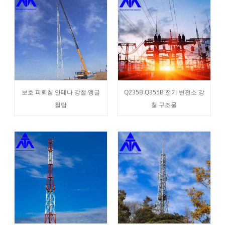
보호 피뢰침 안테나 강철 앵글
Q235B Q355B 전기 변전소 강
철탑
철 구조물