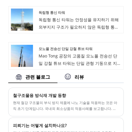
지 구조와 우수한 안정성을 가지며 큰 바람과
같은 자연적 요인을 고려합니다.
보 주요 사양/특징: 응용 분야: 전력, 야금, 철
독립형 통신 타워
지진 힘을 견딜 수 있습니다. 도시 랜드 마크,
도, 철강, 선박, 군대, 항공, 화학 산업 등 모든
독립형 통신 타워는 안정성을 유지하기 위해
관찰 데크, 커뮤니케이션 기지국 및 전력 전송
종류의 내부 및 외부 작업장에 적합합니다.
외부지지 구조가 필요하지 않은 독립형 통신
라인과 같은 장면에서는 지원됩니다.
타워입니다.
모노폴 전송선 단일 강철 튜브 타워
Mao Tong 공장의 고품질 모노폴 전송선 단
일 강철 튜브 타워는 단일 관형 기둥으로 지지
되며 안테나 또는 전력선을 고정하는 데 사용
관련 블로그
리뷰
됩니다. 전통적인 송전탑의 격자 구조와 달리
단극 강철 튜브 타워는 수직 설계를 가지고 있
습니다. 더 작은 설치 공간과 미학적으로 아름
철구조물용 방식재 개발 동향
다운 디자인으로 인해 그리드 타워와 같은 다
현재 철강 구조물의 부식 방지 제품에 나노 기술을 적용하는 것은 아
른 옵션보다 인구 밀도가 높은 지역에서 사용
직 초기 단계입니다. 국내외 희소상품의 적용사례를 보고합니다. 그
러나 나노기술의 채택이 이 분야에 막대한 이익을 가져올 것이라는
하기에 더 적합합니다.
데는 의심의 여지가 없습니다.
피뢰기는 어떻게 설치하나요?