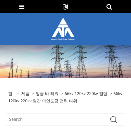
집
>
제품
>
앵글 바 타워
>
66kv 120kv 220kv 철탑
> 66kv
120kv 220kv 열간 아연도금 전력 타워