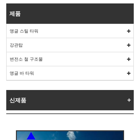
제품
앵글 스틸 타워
강관탑
변전소 철 구조물
앵글 바 타워
신제품