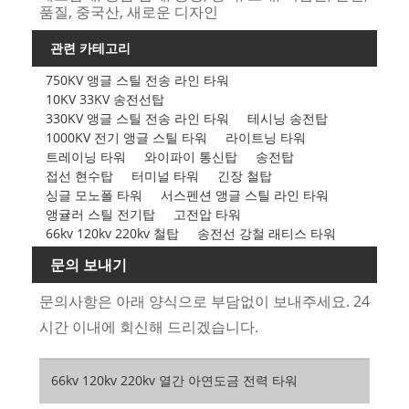
품질, 중국산, 새로운 디자인
관련 카테고리
750KV 앵글 스틸 전송 라인 타워
10KV 33KV 송전선탑
330KV 앵글 스틸 전송 라인 타워
테시닝 송전탑
1000KV 전기 앵글 스틸 타워
라이트닝 타워
트레이닝 타워
와이파이 통신탑
송전탑
접선 현수탑
터미널 타워
긴장 철탑
싱글 모노폴 타워
서스펜션 앵글 스틸 라인 타워
앵귤러 스틸 전기탑
고전압 타워
66kv 120kv 220kv 철탑
송전선 강철 래티스 타워
문의 보내기
문의사항은 아래 양식으로 부담없이 보내주세요. 24
시간 이내에 회신해 드리겠습니다.