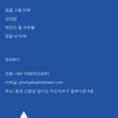
앵글 스틸 타워
강관탑
변전소 철 구조물
앵글 바 타워
문의하기
전화: +86-15865523691
이메일: jimmy@qdmttower.com
주소: 중국 산둥성 칭다오 자오저우구 항루이로 8호