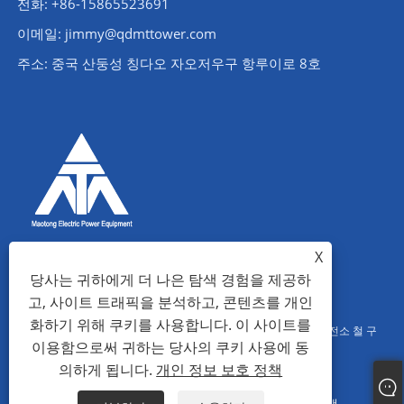
전화: +86-15865523691
이메일: jimmy@qdmttower.com
주소: 중국 산둥성 칭다오 자오저우구 항루이로 8호
X
당사는 귀하에게 더 나은 탐색 경험을 제공하
고, 사이트 트래픽을 분석하고, 콘텐츠를 개인
화하기 위해 쿠키를 사용합니다. 이 사이트를
저작권 © 2022 칭다오 마오퉁 전력 설비 유한 회사 - 앵글 철탑, 변전소 철 구
이용함으로써 귀하는 당사의 쿠키 사용에 동
조물, 철관 탑 - 판권 소유.
의하게 됩니다.
개인 정보 보호 정책
Links
Sitemap
RSS
XML
개인 정보 보호 정책