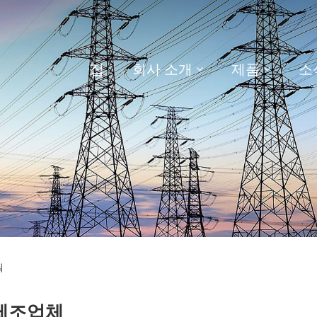
집
회사 소개
제품
소
워
 제조업체