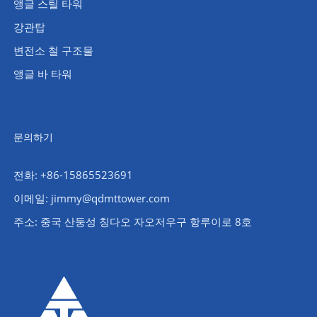
앵글 스틸 타워
강관탑
변전소 철 구조물
앵글 바 타워
문의하기
전화: +86-15865523691
이메일: jimmy@qdmttower.com
주소: 중국 산둥성 칭다오 자오저우구 항루이로 8호