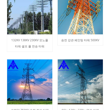
132KV 138KV 230KV 모노폴
송전 강관 페인팅 타워 500KV
타워 셀프 폴 전송 타워