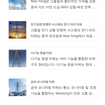
Mao Tong은 고품질과 합리적인 가격을 갖춘
중국 각도 아연 도금 66KV 강철 배전 전력 타
워 제조업체의 전문 리더입니다. 각도 아연 도
금 66KV 강철 배전 전력 타워는 지붕과 바닥
전기강판 탄젠트 서스펜션 전기 라인 타워
의 지지력 또는 60o 각도 각도 또는 둥근 강철
고품질 전기 강철 탄젠트 서스펜션 전기 라인
이 있는 언덕에 설치할 수 있습니다.
타워는 중국 제조업체 Mao Tong에서 제공합
니다. 고품질의 전기강판 서스펜션 전기 라인
타워를 저렴한 가격으로 직접 구매하세요. 품
다기능 앵글 타워
질을 어떻게 보장할 수 있나요? 대량 생산 전
다기능 앵글 타워는 여러 기능을 통합한 타워
항상 사전 제작 샘플입니다. 선적 전 항상 최
구조 장비입니다. 다기능 앵글 타워는 현대 기
종 검사를 수행합니다. 우리에게서 무엇을 구
술과 엔지니어링 설계의 본질을 결합하여 다
입할 수 있나요? 판금 부품, 건축 자재, 자동차
양한 응용 시나리오의 요구 사항을 충족합니
부품, 전기 캐비닛, 레이저 절단 왜 다른 공급
금속 모니터링 타워
다. 다기능 앵글 타워는 독특한 구조와 절묘한
업체가 아닌 우리에게서 구매해야 합니까?
금속 모니터링 타워는 통신, 모니터링 및 조명
디자인을 가지고 있습니다. 다양한 기능을 효
Maotong은 비표준 맞춤형 판금 제조 서비스
기능을 통합하는 Maotong이 만든 고층 강철
율적으로 구현할 수 있어 산업, 건설, 통신 등
회사입니다. 우리는 CNC 굽힘, 용접, CNC 펀
구조 장비입니다. 금속 모니터링 타워는
다양한 분야에서 널리 사용되고 있습니다.
칭 및 레이저 절단 공정에 대한 10년 이상의
Maotong의 전문 기술자가 개발 한 여러 기능