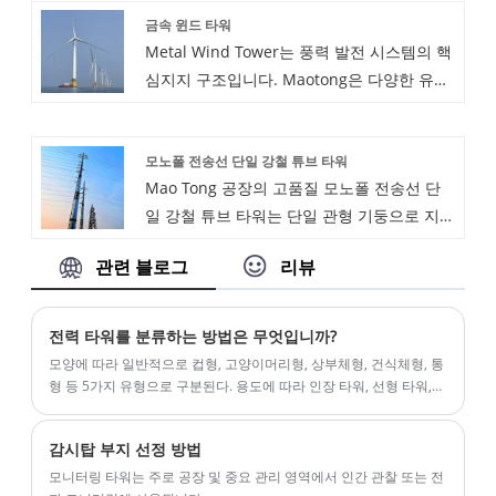
경험을 보유하고 있으며, 사진, 물리적 샘플
금속 윈드 타워
을 갖춘 타워 형 장비입니다.
또는 디자인 도면을 주문하는 것을 환영합니
Metal Wind Tower는 풍력 발전 시스템의 핵
다.
심지지 구조입니다. Maotong은 다양한 유형
의 철 타워를 생산하며 수년간의 경험이 있습
니다. Metal Wind Tower는 풍력 발전 시스
모노폴 전송선 단일 강철 튜브 타워
템의 핵심지지 구조입니다.
Mao Tong 공장의 고품질 모노폴 전송선 단
일 강철 튜브 타워는 단일 관형 기둥으로 지지
되며 안테나 또는 전력선을 고정하는 데 사용
관련 블로그
리뷰
됩니다. 전통적인 송전탑의 격자 구조와 달리
단극 강철 튜브 타워는 수직 설계를 가지고 있
습니다. 더 작은 설치 공간과 미학적으로 아름
전력 타워를 분류하는 방법은 무엇입니까?
다운 디자인으로 인해 그리드 타워와 같은 다
모양에 따라 일반적으로 컵형, 고양이머리형, 상부체형, 건식체형, 통
른 옵션보다 인구 밀도가 높은 지역에서 사용
형 등 5가지 유형으로 구분된다. 용도에 따라 인장 타워, 선형 타워,
코너 타워, 전치 타워(와이어의 위상 위치 타워 교체), 터미널 타워 및
하기에 더 적합합니다.
스패닝 타워로 구분됩니다.
감시탑 부지 선정 방법
모니터링 타워는 주로 공장 및 중요 관리 영역에서 인간 관찰 또는 전