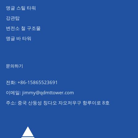
앵글 스틸 타워
강관탑
변전소 철 구조물
앵글 바 타워
문의하기
전화: +86-15865523691
이메일: jimmy@qdmttower.com
주소: 중국 산둥성 칭다오 자오저우구 항루이로 8호