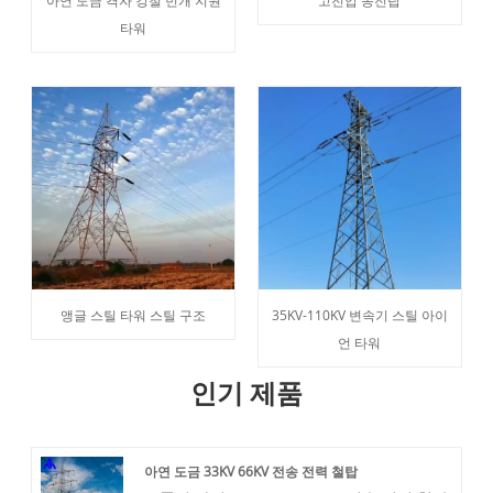
아연 도금 격자 강철 번개 지원
고전압 송전탑
타워
앵글 스틸 타워 스틸 구조
35KV-110KV 변속기 스틸 아이
언 타워
인기 제품
아연 도금 33KV 66KV 전송 전력 철탑