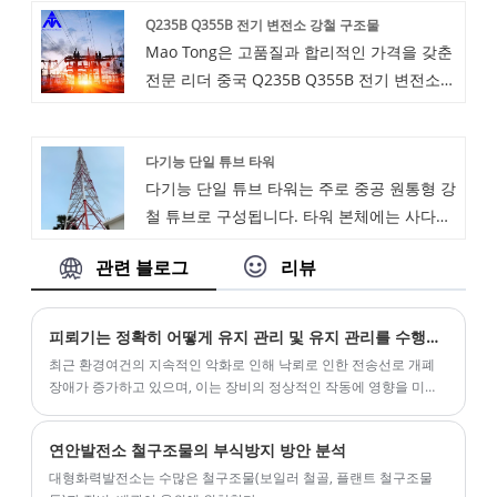
Q235B Q355B 전기 변전소 강철 구조물
Mao Tong은 고품질과 합리적인 가격을 갖춘
전문 리더 중국 Q235B Q355B 전기 변전소
철강 구조 제조업체입니다. 저희에게 연락을
환영합니다.
다기능 단일 튜브 타워
다기능 단일 튜브 타워는 주로 중공 원통형 강
철 튜브로 구성됩니다. 타워 본체에는 사다리,
연결 브래킷 및 기타 구조물이 포함되어있어
관련 블로그
리뷰
유지 보수 및 작동이 쉬울 수 있습니다. 다기
능 단일 튜브 타워의 하단 벽에는 일반적으로
도어가 아래쪽으로 개구부가 있고, 작업 플랫
피뢰기는 정확히 어떻게 유지 관리 및 유지 관리를 수행해야 합니까?
폼이 위치한 벽에는 상부 도어 개구부가 있으
최근 환경여건의 지속적인 악화로 인해 낙뢰로 인한 전송선로 개폐
며 안테나 브래킷은 작업 플랫폼의 울타리에
장애가 증가하고 있으며, 이는 장비의 정상적인 작동에 영향을 미칠
뿐만 아니라
고정되어 있습니다.
연안발전소 철구조물의 부식방지 방안 분석
대형화력발전소는 수많은 철구조물(보일러 철골, 플랜트 철구조물