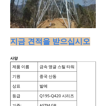
지금 견적을 받으십시오
사양
제품 이름
금속 앵글 스틸 타워
기원
중국 산동
상표
발에
등급
Q195-Q420 시리즈
기준:
ASTM GB