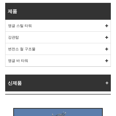
제품
앵글 스틸 타워
강관탑
변전소 철 구조물
앵글 바 타워
신제품