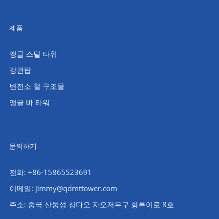
제품
앵글 스틸 타워
강관탑
변전소 철 구조물
앵글 바 타워
문의하기
전화: +86-15865523691
이메일: jimmy@qdmttower.com
주소: 중국 산둥성 칭다오 자오저우구 항루이로 8호