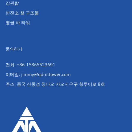
강관탑
변전소 철 구조물
앵글 바 타워
문의하기
전화: +86-15865523691
이메일: jimmy@qdmttower.com
주소: 중국 산둥성 칭다오 자오저우구 항루이로 8호