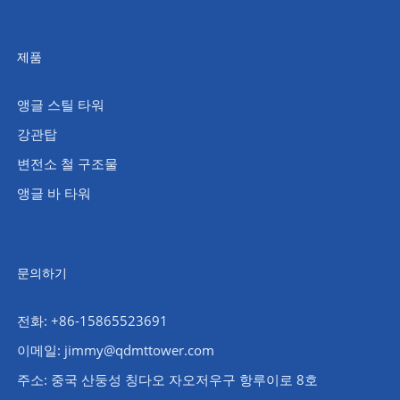
제품
앵글 스틸 타워
강관탑
변전소 철 구조물
앵글 바 타워
문의하기
전화: +86-15865523691
이메일: jimmy@qdmttower.com
주소: 중국 산둥성 칭다오 자오저우구 항루이로 8호