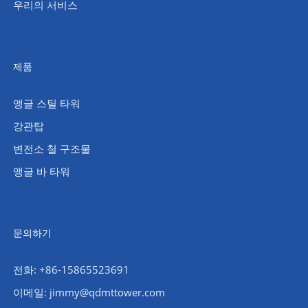
우리의 서비스
제품
앵글 스틸 타워
강관탑
변전소 철 구조물
앵글 바 타워
문의하기
전화: +86-15865523691
이메일: jimmy@qdmttower.com