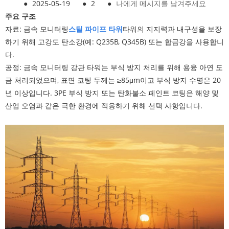
●
2025-05-19
●
2
●
나에게 메시지를 남겨주세요
주요 구조
자료: 금속 모니터링
스틸 파이프 타워
타워의 지지력과 내구성을 보장
하기 위해 고강도 탄소강(예: Q235B, Q345B) 또는 합금강을 사용합니
다.
공정: 금속 모니터링 강관 타워는 부식 방지 처리를 위해 용융 아연 도
금 처리되었으며, 표면 코팅 두께는 ≥85μm이고 부식 방지 수명은 20
년 이상입니다. 3PE 부식 방지 또는 탄화불소 페인트 코팅은 해양 및
산업 오염과 같은 극한 환경에 적응하기 위해 선택 사항입니다.