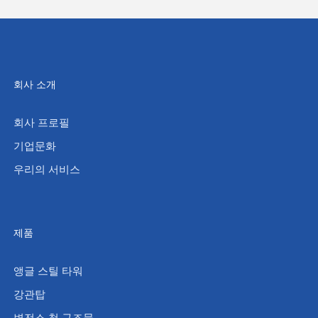
회사 소개
회사 프로필
기업문화
우리의 서비스
제품
앵글 스틸 타워
강관탑
변전소 철 구조물