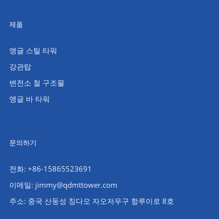
제품
앵글 스틸 타워
강관탑
변전소 철 구조물
앵글 바 타워
문의하기
전화: +86-15865523691
이메일: jimmy@qdmttower.com
주소: 중국 산둥성 칭다오 자오저우구 항루이로 8호