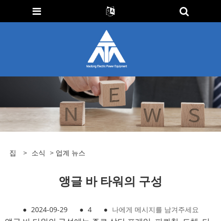
집
>
소식
>
업계 뉴스
앵글 바 타워의 구성
●
2024-09-29
●
4
●
나에게 메시지를 남겨주세요