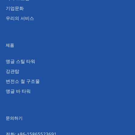
기업문화
우리의 서비스
제품
앵글 스틸 타워
강관탑
변전소 철 구조물
앵글 바 타워
문의하기
전화: +86-15865523691