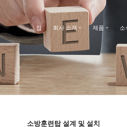
집
회사 소개
제품
소
소방훈련탑 설계 및 설치