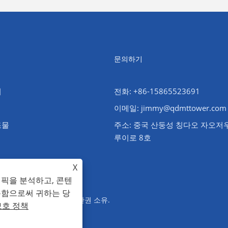
문의하기
워
전화: +86-15865523691
이메일: jimmy@qdmttower.com
조물
주소: 중국 산둥성 칭다오 자오저
루이로 8호
X
래픽을 분석하고, 콘텐
용함으로써 귀하는 당
소 철 구조물, 철관 탑 - 판권 소유.
보호 정책