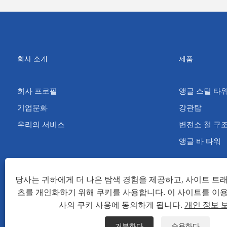
회사 소개
제품
회사 프로필
앵글 스틸 타
기업문화
강관탑
우리의 서비스
변전소 철 구
앵글 바 타워
당사는 귀하에게 더 나은 탐색 경험을 제공하고, 사이트 트
츠를 개인화하기 위해 쿠키를 사용합니다. 이 사이트를 이
저작권 © 2022 칭다오 마오퉁 전력 설비 유한 회사 - 앵글 철탑, 변전
사의 쿠키 사용에 동의하게 됩니다.
개인 정보 
Links
Sitemap
RSS
XML
개인 정보 보호 정책
거부하다
수용하다