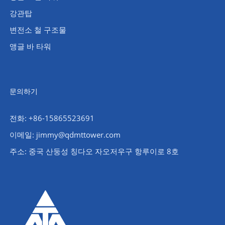
강관탑
변전소 철 구조물
앵글 바 타워
문의하기
전화: +86-15865523691
이메일: jimmy@qdmttower.com
주소: 중국 산둥성 칭다오 자오저우구 항루이로 8호