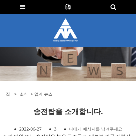
집
>
소식
>
업계 뉴스
송전탑을 소개합니다.
●
2022-06-27
●
3
●
나에게 메시지를 남겨주세요