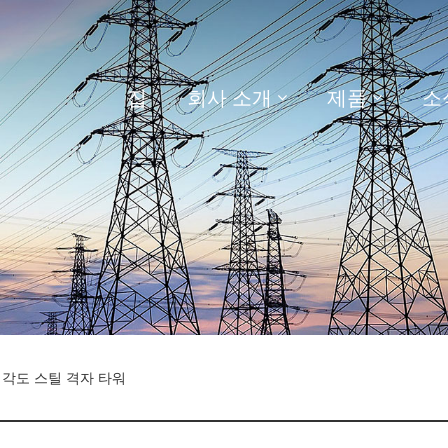
집
회사 소개
제품
소
 각도 스틸 격자 타워